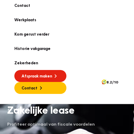
Contact
Werkplaats
Kom gerust verder
Historie vakgarage
Zekerheden
Afspraak maken
8.2/10
Contact
Zakelijke lease
Lease
Profiteer optimaal van fiscale voordelen