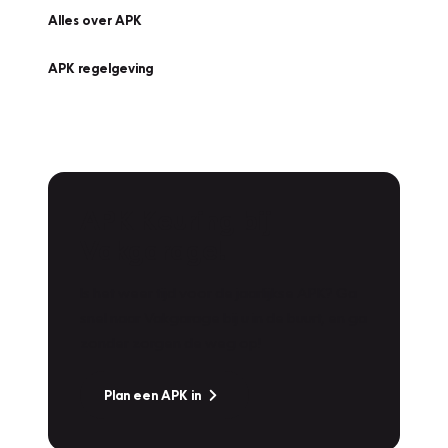
Alles over APK
APK regelgeving
APK Keuring bij
Vakgarage!
Is het weer tijd voor de jaarlijkse APK? Ga
snel naar Vakgarage bij u in de buurt, en ga
zonder zorgen de weg op!
Plan een APK in