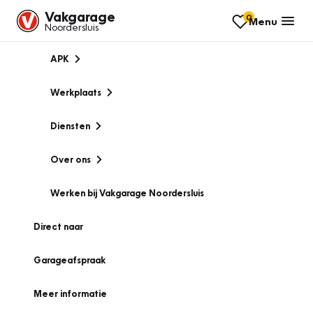
Vakgarage
0
Menu
Noordersluis
APK
Werkplaats
Diensten
Over ons
Werken bij Vakgarage Noordersluis
Direct naar
Garageafspraak
Meer informatie