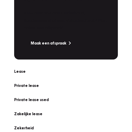
Werkplaatsafspraak
Is uw auto toe aan Onderhoud,
Bandenwissel of een Vakantiecheck? Plan
online een afspraak!
Maak een afspraak
Lease
Private lease
Private lease used
Zakelijke lease
Zekerheid