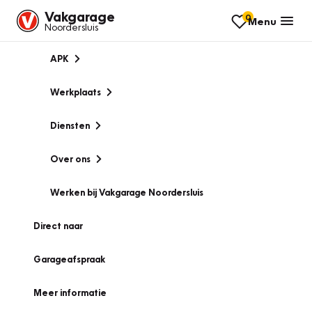
Vakgarage
0
Menu
Noordersluis
APK
Werkplaats
Diensten
Over ons
Werken bij Vakgarage Noordersluis
Direct naar
Garageafspraak
Meer informatie