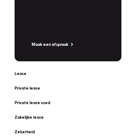
Werkplaatsafspraak
Is uw auto toe aan Onderhoud,
Bandenwissel of een Vakantiecheck? Plan
online een afspraak!
Maak een afspraak
Lease
Private lease
Private lease used
Zakelijke lease
Zekerheid