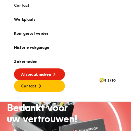
Contact
Werkplaats
Kom gerust verder
Historie vakgarage
Zekerheden
Afspraak maken
8.2/10
Contact
Bedankt voor
Werkplaatsplanner
uw vertrouwen!