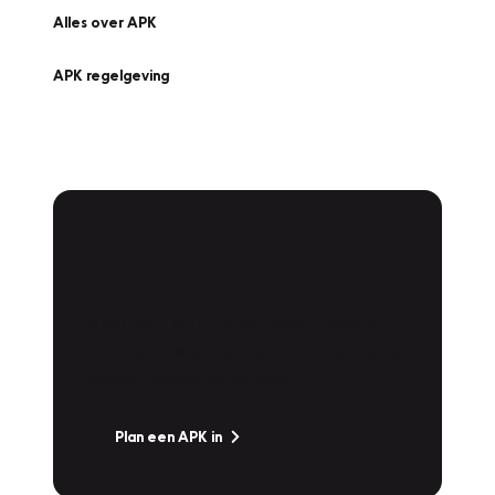
Alles over APK
APK regelgeving
APK Keuring bij
Vakgarage!
Is het weer tijd voor de jaarlijkse APK? Ga
snel naar Vakgarage bij u in de buurt, en ga
zonder zorgen de weg op!
Plan een APK in